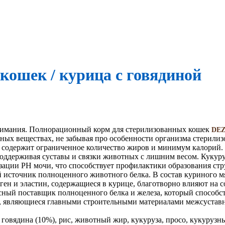
кошек / курица с говядиной
внимания. Полнорационный корм для стерилизованных кошек
DEZ
ьных веществах, не забывая про особенности организма стерили
а содержит ограниченное количество жиров и минимум калорий.
ддерживая суставы и связки животных с лишним весом. Кукуру
ации РН мочи, что способствует профилактики образования стр
 источник полноценного животного белка. В состав куриного м
ген и эластин, содержащиеся в курице, благотворно влияют на с
сный поставщик полноценного белка и железа, который способс
ен, являющиеся главными строительными материалами межсуставн
говядина (10%), рис, животный жир, кукуруза, просо, кукуруз