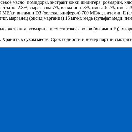
осевое масло, помидоры, экстракт юкки шидигера, розмарин, клю
тчатка 2.8%, сырая зола 7%, влажность 8%, омега-6 2%, омега-3
МЕ/кг, витамин DЗ (холекальциферол) 700 МЕ/кг, витамин Е (аль
/кг, марганец (оксид марганца) 15 мг/кг, медь (сульфат меди, пен
 экстракта розмарина и смеси токоферолов (витамин Е)), хлор
 Хранить в сухом месте. Срок годности и номер партии смотрите