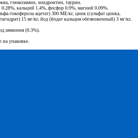
ква, глюкозамин, хондроитин, таурин.
 0.28%, кальций 1.4%, фосфор 0.9%, магний 0.09%.
фа-токоферола ацетат) 300 МЕ/кг, цинк (сульфат цинка,
тагидрат) 15 мг/кг, йод (йодат кальция обезвоженный) З мг/кг,
ид аммония (0.3%).
 на упаковке.