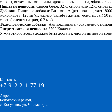
свеклы, витамины, минералы, дрожжи, семена льна, яблоко, лос
Пищевая ценность:
Сырой белок 32%, сырой жир 12%, сырая кле
Добавки:
Пищевые добавки: Витамин А (ретинола ацетат) 18000 
моногидрат) 125 мг/кг, железо (сульфат железа, моногидрат) 50 мг
селен (селенит натрия) 0.2 мг/кг.
Технологические добавки:
Антиоксиданты (сохранено с помощью
Энергетическая ценность:
3702 Ккал/кг.
У животного всегда должен быть доступ к чистой питьевой воде.
Контакты
+7-912-211-77-19
Адрес:
Белоярский район,
с. Косулино, ул. Чистая, д. 24 а