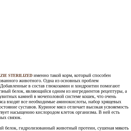
именно такой корм, который способен
ZIE STERILIZED
зованного животного. Одна из основных проблем
 Добавленные в состав глюкозамин и хондроитин помогают
зный белок, являющийся одним из ингредиентов рецептуры, а
увитных камней в мочеполовой системе кошек, что очень
яса входят все необходимые аминокислоты, набор хрящевых
остояние суставов. Куриное мясо отличает высокая усвояемость
твует насыщению кислородом клеток организма. В ней есть
ых связок.
ный белок, гидролизованный животный протеин, сушеная мякоть