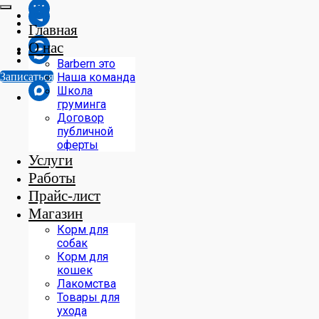
Главная
О нас
Barbern это
Записаться
Наша команда
Школа
груминга
Договор
публичной
оферты
Услуги
Работы
Прайс-лист
Магазин
Корм для
собак
Корм для
кошек
Лакомства
Товары для
ухода