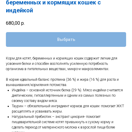
беременных и кормящих кошек с
индейкой
680,00
р.
Выбрать
Корм для котят, беременных и кормящих кошек содержит легкие для
усвоения белки и способен восполнять усиленную потребность
организма в питательных веществах, микро-и макроэлементах.
В корме идеальный баланс протеина (36 %) и жира (16 %) для роста и
вынашивания/кормления потомства.
Индейка – основной источник белка (29 %). Мясо индейки считается
диетическим, гипоаллергенным и одним из самых полезных по
своему составу видом мяса.
Таурин – обязательный ингредиент кормов для кошек- помогает ЖКТ
расщеплять и усваивать жиры.
Натуральный пребиотик – экстракт цикория- помогает
пищеварительной системе котят привыкнуть к сухому корму и
сделать переход от материнского молока к взрослой пище более