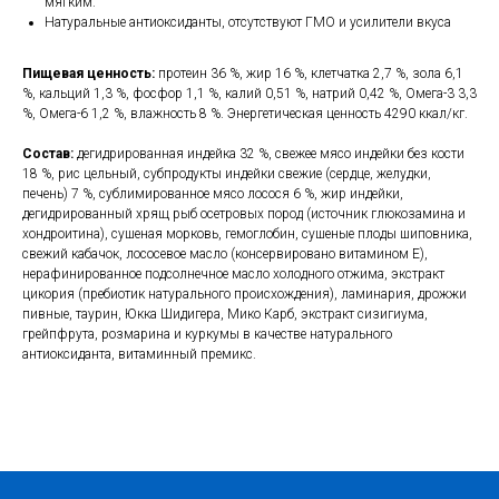
мягким.
Натуральные антиоксиданты, отсутствуют ГМО и усилители вкуса
Пищевая ценность:
протеин 36 %, жир 16 %, клетчатка 2,7 %, зола 6,1
%, кальций 1,3 %, фосфор 1,1 %, калий 0,51 %, натрий 0,42 %, Омега-3 3,3
%, Омега-6 1,2 %, влажность 8 %. Энергетическая ценность 4290 ккал/кг.
Состав:
дегидрированная индейка 32 %, свежее мясо индейки без кости
18 %, рис цельный, субпродукты индейки свежие (сердце, желудки,
печень) 7 %, сублимированное мясо лосося 6 %, жир индейки,
дегидрированный хрящ рыб осетровых пород (источник глюкозамина и
хондроитина), сушеная морковь, гемоглобин, сушеные плоды шиповника,
свежий кабачок, лососевое масло (консервировано витамином Е),
нерафинированное подсолнечное масло холодного отжима, экстракт
цикория (пребиотик натурального происхождения), ламинария, дрожжи
пивные, таурин, Юкка Шидигера, Мико Карб, экстракт сизигиума,
грейпфрута, розмарина и куркумы в качестве натурального
антиоксиданта, витаминный премикс.