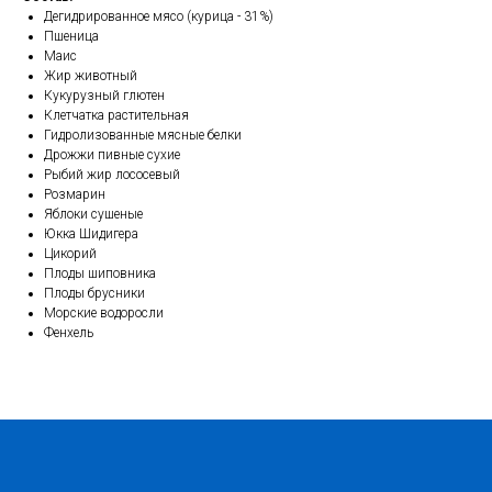
Дегидрированное мясо (курица - 31%)
Пшеница
Маис
Жир животный
Кукурузный глютен
Клетчатка растительная
Гидролизованные мясные белки
Дрожжи пивные сухие
Рыбий жир лососевый
Розмарин
Яблоки сушеные
Юкка Шидигера
Цикорий
Плоды шиповника
Плоды брусники
Морские водоросли
Фенхель