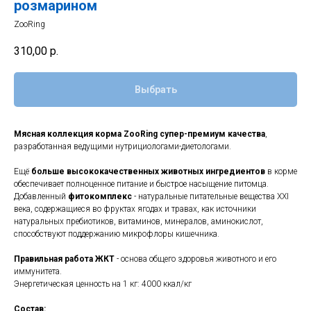
розмарином
ZooRing
310,00
р.
Выбрать
Мясная коллекция корма ZooRing супер-премиум качества
,
разработанная ведущими нутрициологами-диетологами.
Ещё
больше высококачественных животных ингредиентов
в корме
обеспечивает полноценное питание и быстрое насыщение питомца.
Добавленный
фитокомплекс
- натуральные питательные вещества XXI
века, содержащиеся во фруктах ягодах и травах, как источники
натуральных пребиотиков, витаминов, минералов, аминокислот,
способствуют поддержанию микрофлоры кишечника.
Правильная работа ЖКТ
- основа общего здоровья животного и его
иммунитета.
Энергетическая ценность на 1 кг: 4000 ккал/кг
Состав: