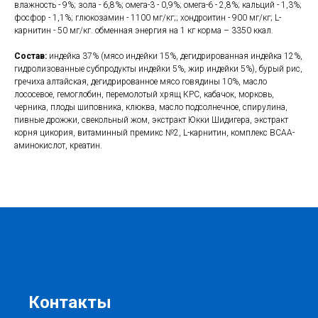
влажность - 9%; зола - 6,8%; омега-3 - 0,9%; омега-6 - 2,8%; кальций - 1,3%;
фосфор - 1,1%; глюкозамин - 1100 мг/кг;; хондроитин - 900 мг/кг; L-
карнитин - 50 мг/кг. обменная энергия на 1 кг корма – 3350 ккал.
Состав:
индейка 37% (мясо индейки 15%, дегидрированная индейка 12%,
гидролизованные субпродукты индейки 5%, жир индейки 5%), бурый рис,
гречиха алтайская, дегидрированное мясо говядины 10%, масло
лососевое, гемоглобин, перемолотый хрящ КРС, кабачок, морковь,
черника, плоды шиповника, клюква, масло подсолнечное, спирулина,
пивные дрожжи, свекольный жом, экстракт Юкки Шидигера, экстракт
корня цикория, витаминный премикс №2, L-карнитин, комплекс BCAA-
аминокислот, креатин.
Контакты