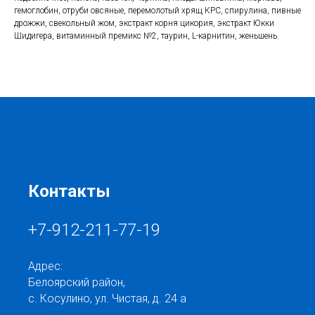
гемоглобин, отруби овсяные, перемолотый хрящ КРС, спирулина, пивные
дрожжи, свекольный жом, экстракт корня цикория, экстракт Юкки
Шидигера, витаминный премикс №2, таурин, L-карнитин, женьшень.
Контакты
+7-912-211-77-19
Адрес:
Белоярский район,
с. Косулино, ул. Чистая, д. 24 а