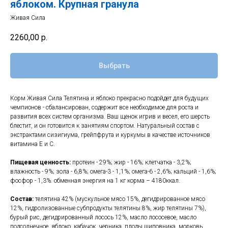
яблоком. Крупная гранула
Живая Сила
2260,00
р.
Выбрать
Корм Живая Сила Телятина и яблоко прекрасно подойдет для будущих
чемпионов - сбалансирован, содержит все необходимое для роста и
развития всех систем организма. Ваш щенок игрив и весел, его шерсть
блестит, и он готовится к занятиям спортом. Натуральный состав с
экстрактами сизигиума, грейпфрута и куркумы в качестве источников
витамина Е и С.
Пищевая ценность:
протеин - 29%; жир - 16%; клетчатка - 3,2%;
влажность - 9%; зола - 6,8%; омега-3 - 1,1%; омега-6 - 2,6%; кальций - 1,6%;
фосфор - 1,3%. обменная энергия на 1 кг корма – 4180ккал.
Состав:
телятина 42% (мускульное мясо 15%, дегидрированное мясо
12%, гидролизованные субпродукты телятины 8%, жир телятины 7%),
бурый рис, дегидрированный лосось 12%, масло лососевое, масло
подсолнечное, яблоко, кабачок, черника, плоды шиповника, морковь,